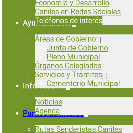
Economía y Desarrollo
Caniles en Redes Sociales
Teléfonos de interés
Ayuntamiento
Áreas de Gobierno
Junta de Gobierno
Pleno Municipal
Órganos Colegiados
Servicios y Trámites
Cementerio Municipal
Información
Noticias
Agenda
Puntos de Interés
Rutas Senderistas Caniles