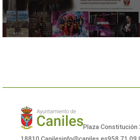
Plaza Constitución 
18810 Caniles
info@caniles.es
958 71 09 