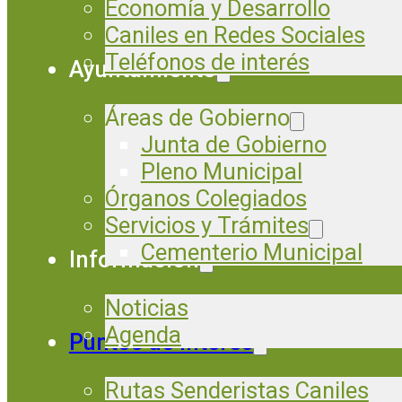
Economía y Desarrollo
Caniles en Redes Sociales
Teléfonos de interés
Ayuntamiento
Áreas de Gobierno
Junta de Gobierno
Pleno Municipal
Órganos Colegiados
Servicios y Trámites
Cementerio Municipal
Información
Noticias
Agenda
Puntos de Interés
Rutas Senderistas Caniles