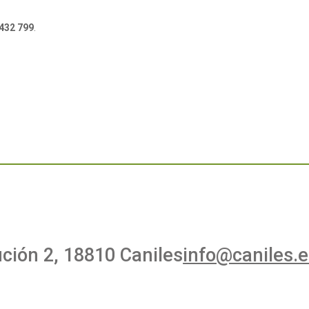
432 799
.
ución 2, 18810 Caniles
info@caniles.