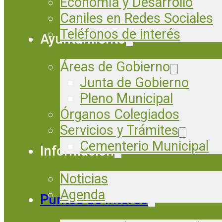
Economía y Desarrollo
Caniles en Redes Sociales
Teléfonos de interés
Ayuntamiento
Áreas de Gobierno
Junta de Gobierno
Pleno Municipal
Órganos Colegiados
Servicios y Trámites
Cementerio Municipal
Información
Noticias
Agenda
Puntos de Interés