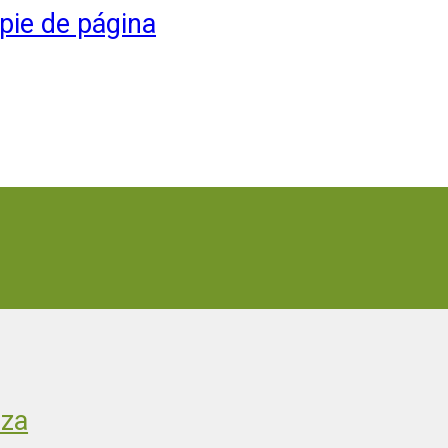
 pie de página
aza