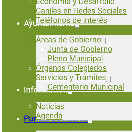
Economía y Desarrollo
Caniles en Redes Sociales
Teléfonos de interés
Ayuntamiento
Áreas de Gobierno
Junta de Gobierno
Pleno Municipal
Órganos Colegiados
Servicios y Trámites
Cementerio Municipal
Información
Noticias
Agenda
Puntos de Interés