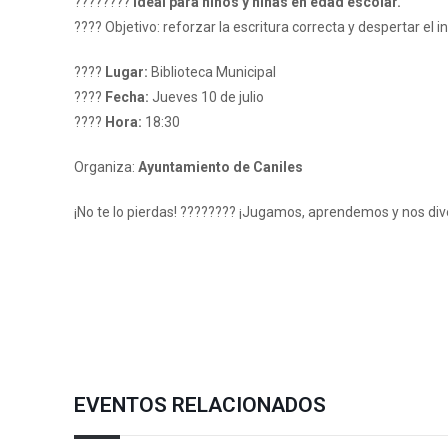
????‍????
Ideal para niños y niñas en edad escolar.
???? Objetivo: reforzar la escritura correcta y despertar el i
????
Lugar:
Biblioteca Municipal
????️
Fecha:
Jueves 10 de julio
????
Hora:
18:30
Organiza:
Ayuntamiento de Caniles
¡No te lo pierdas! ???????? ¡Jugamos, aprendemos y nos div
EVENTOS RELACIONADOS