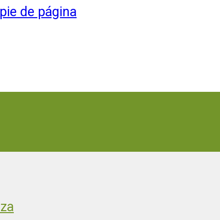
 pie de página
aza