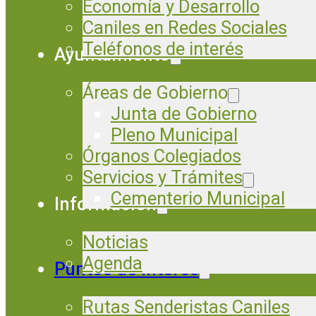
Economía y Desarrollo
Caniles en Redes Sociales
Teléfonos de interés
Ayuntamiento
Áreas de Gobierno
Junta de Gobierno
Pleno Municipal
Órganos Colegiados
Servicios y Trámites
Cementerio Municipal
Información
Noticias
Agenda
Puntos de Interés
Rutas Senderistas Caniles