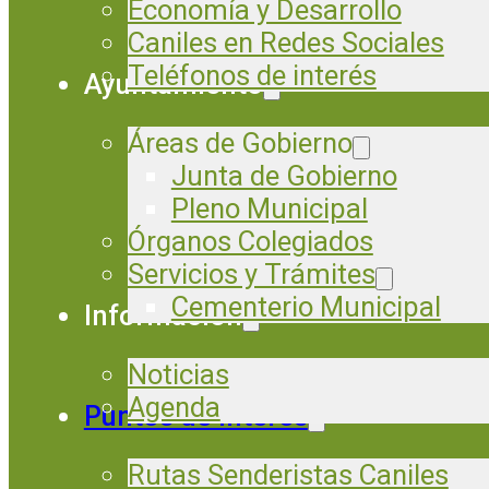
Economía y Desarrollo
Caniles en Redes Sociales
Teléfonos de interés
Ayuntamiento
Áreas de Gobierno
Junta de Gobierno
Pleno Municipal
Órganos Colegiados
Servicios y Trámites
Cementerio Municipal
Información
Noticias
Agenda
Puntos de Interés
Rutas Senderistas Caniles