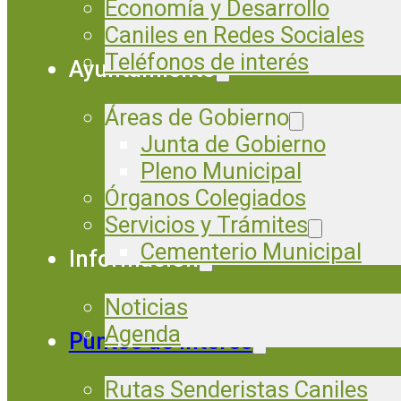
Economía y Desarrollo
Caniles en Redes Sociales
Teléfonos de interés
Ayuntamiento
Áreas de Gobierno
Junta de Gobierno
Pleno Municipal
Órganos Colegiados
Servicios y Trámites
Cementerio Municipal
Información
Noticias
Agenda
Puntos de Interés
Rutas Senderistas Caniles