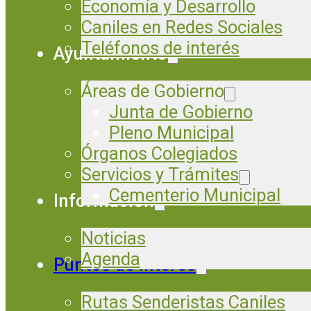
Economía y Desarrollo
Caniles en Redes Sociales
Teléfonos de interés
Ayuntamiento
Áreas de Gobierno
Junta de Gobierno
Pleno Municipal
Órganos Colegiados
Servicios y Trámites
Cementerio Municipal
Información
Noticias
Agenda
Puntos de Interés
Rutas Senderistas Caniles