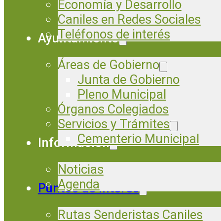
Economía y Desarrollo
Caniles en Redes Sociales
Teléfonos de interés
Ayuntamiento
Áreas de Gobierno
Junta de Gobierno
Pleno Municipal
Órganos Colegiados
Servicios y Trámites
Cementerio Municipal
Información
Noticias
Agenda
Puntos de Interés
Rutas Senderistas Caniles